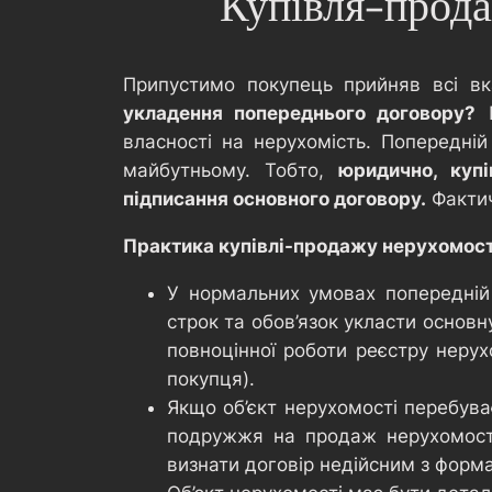
Купівля-прода
Припустимо покупець прийняв всі вк
укладення попереднього договору?
П
власності на нерухомість. Попередній
майбутньому. Тобто,
юридично, куп
підписання основного договору.
Фактич
Практика купівлі-продажу нерухомості
У нормальних умовах попередній 
строк та обов’язок укласти основн
повноцінної роботи реєстру нерух
покупця).
Якщо об’єкт нерухомості перебува
подружжя на продаж нерухомості
визнати договір недійсним з форма