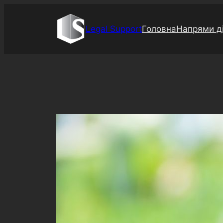
Перейти
до
Legal Support
Головна
Напрями ді
вмісту