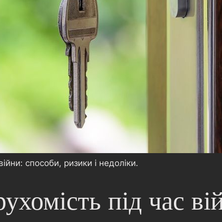
ійни: способи, ризики і недоліки.
ухомість під час ві