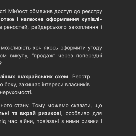
ті Мін’юст обмежив доступ до реєстру
отже і належне оформлення купівлі-
іреностей, рейдерського захоплення і
 і можливість хоч якось оформити угоду
ом викупу, “продаж” через попередні
?
валіших шахрайських схем
. Реєстр
о боку, захищає інтереси власників
нерухомості.
нного стану. Тому можемо сказати, що
льні та вкрай ризикові
, особливо для
 час війни, пов’язані з ними ризики і