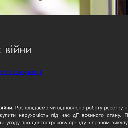
с війни
лог і Консультації
війни
. Розповідаємо чи відновлено роботу реєстру 
упити нерухомість під час дії воєнного стану. 
та угоду про довгострокову оренду з правом викупу. 