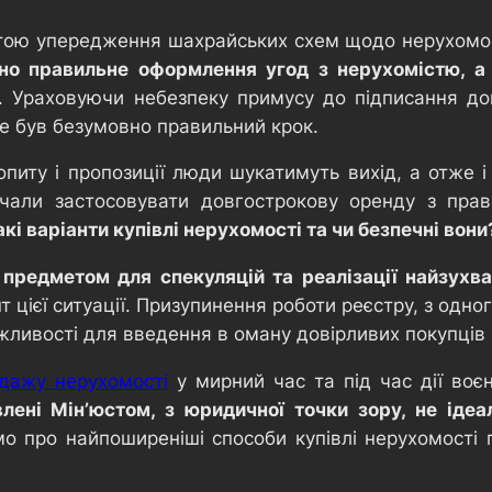
етою упередження шахрайських схем щодо нерухомос
о правильне оформлення угод з нерухомістю, а 
. Ураховуючи небезпеку примусу до підписання дов
е був безумовно правильний крок.
попиту і пропозиції люди шукатимуть вихід, а отже
чали застосовувати довгострокову оренду з прав
акі варіанти купівлі нерухомості та чи безпечні вони
а предметом для спекуляцій та реалізації найзух
 цієї ситуації. Призупинення роботи реєстру, з одног
жливості для введення в оману довірливих покупців 
одажу нерухомості
у мирний час та під час дії воє
влені Мін’юстом, з юридичної точки зору, не ідеа
 про найпоширеніші способи купівлі нерухомості під