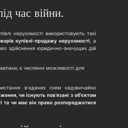
ід час війни.
півлі нерухомості використовують такі
оворів купівлі-продажу нерухомості
, а
аво здійснення юридично-значущих дій
навпаки, є численні можливості для
ристання згаданих схем надзвичайно
ення, чи існують пов’язані з об’єктом
і та чи має він право розпоряджатися