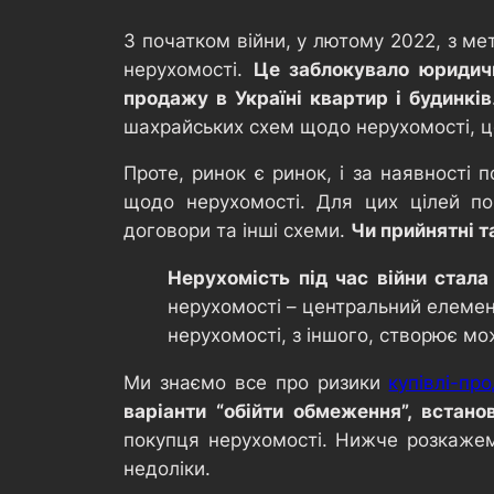
З початком війни, у лютому 2022, з м
нерухомості.
Це заблокувало юридичн
продажу в Україні квартир і будинків
шахрайських схем щодо нерухомості, ц
Проте, ринок є ринок, і за наявності 
щодо нерухомості. Для цих цілей по
договори та інші схеми.
Чи прийнятні т
Нерухомість під час війни стал
нерухомості – центральний елемент
нерухомості, з іншого, створює мо
Ми знаємо все про ризики
купівлі-пр
варіанти “обійти обмеження”, встано
покупця нерухомості. Нижче розкажемо
недоліки.