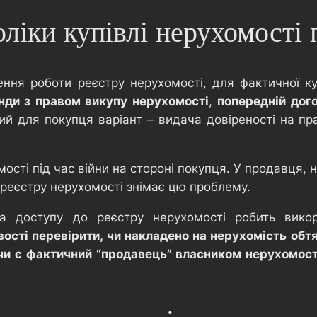
оліки купівлі нерухомості п
ння роботи реєстру нерухомості, для фактичної ку
нди з правом викупу нерухомості
,
попередній дог
й для покупця варіант – видача довіреності на пр
мості під час війни на стороні покупця. У продавця, 
реєстру нерухомості знімає цю проблему.
уса доступу до реєстру нерухомості робить вико
сті перевірити, чи накладено на нерухомість обтяж
чи є фактичний “продавець” власником нерухомост