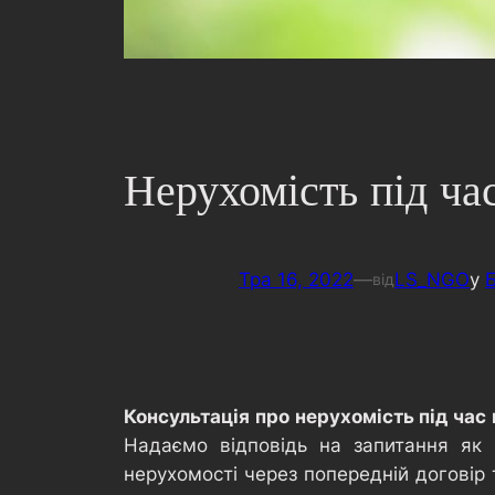
Нерухомість під ча
Тра 16, 2022
—
LS_NGO
у
Б
від
Консультація про нерухомість під час 
Надаємо відповідь на запитання як к
нерухомості через попередній договір 