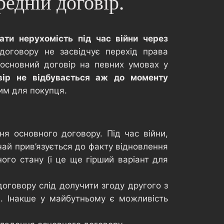
едній договір.
ати нерухомість під час війни через
оговору не засвідчує перехід права
 основний договір на певних умовах у
овір не відбувається аж до моменту
вим для покупця.
я основного договору. Під час війни,
чай прив’язується до факту відновлення
ного стану (і це ще гірший варіант для
договору слід долучити згоду другого з
. Інакше у майбутньому є можливість