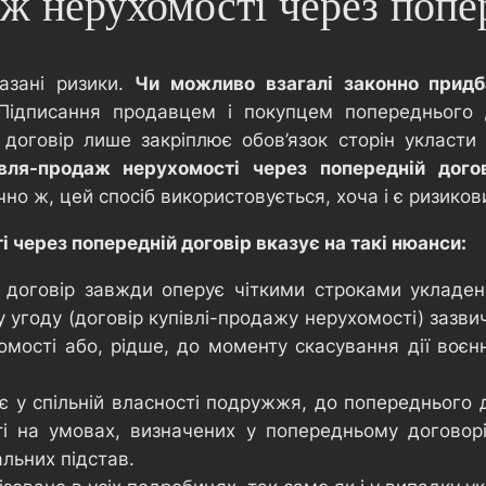
ж нерухомості через попер
азані ризики.
Чи можливо взагалі законно придб
ідписання продавцем і покупцем попереднього д
 договір лише закріплює обов’язок сторін укласти
івля-продаж нерухомості через попередній дог
но ж, цей спосіб використовується, хоча і є ризико
 через попередній договір вказує на такі нюанси:
договір завжди оперує чіткими строками укладенн
у угоду (договір купівлі-продажу нерухомості) зазви
омості або, рідше, до моменту скасування дії воєн
є у спільній власності подружжя, до попереднього 
 на умовах, визначених у попередньому договорі
льних підстав.