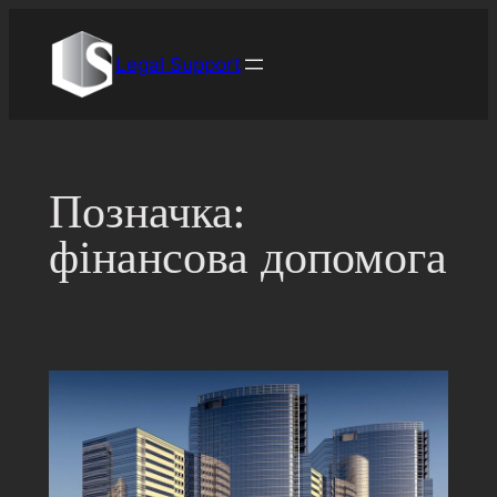
Перейти
до
Legal Support
вмісту
Позначка:
фінансова допомога