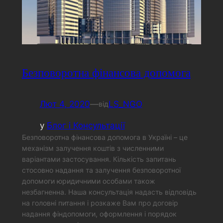
Безповоротна фінансова допомога
Лют 4, 2020
—
LS_NGO
від
у
Блог і Консультації
Безповоротна фінансова допомога в Україні – це
механізм залучення коштів з численними
варіантами застосування. Кількість запитань
стосовно надання та залучення безповоротної
допомоги юридичними особами також
незбагненна. Наша консультація надасть відповідь
на головні питання і розкаже Вам про договір
надання фіндопомоги, оформлення і порядок