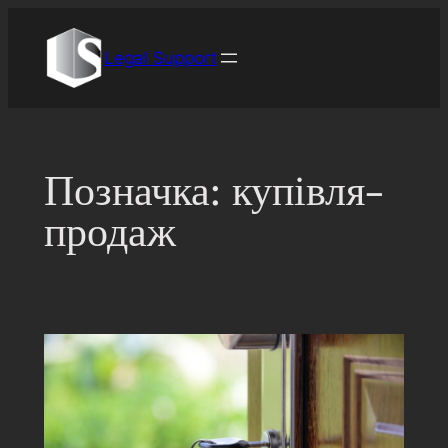
Перейти
до
Legal Support
вмісту
Позначка:
купівля-
продаж