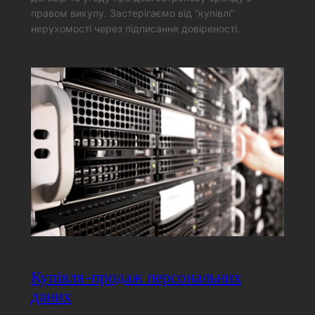
правом викупу. Застерігаємо від “купівлі”
нерухомості через підписання довіреності.
Купівля-продаж персональних
даних