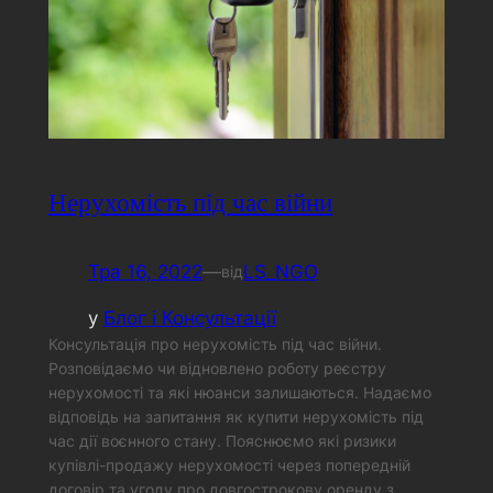
Нерухомість під час війни
Тра 16, 2022
—
LS_NGO
від
у
Блог і Консультації
Консультація про нерухомість під час війни.
Розповідаємо чи відновлено роботу реєстру
нерухомості та які нюанси залишаються. Надаємо
відповідь на запитання як купити нерухомість під
час дії воєнного стану. Пояснюємо які ризики
купівлі-продажу нерухомості через попередній
договір та угоду про довгострокову оренду з