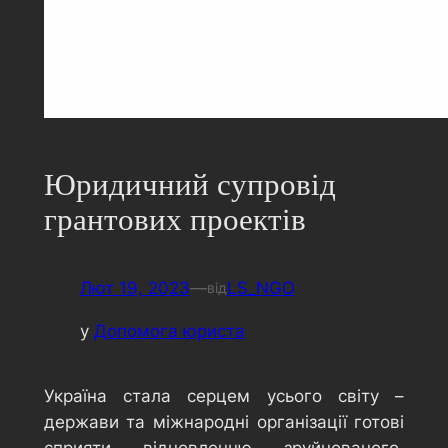
Юридичний супровід
грантових проектів
Лют 19, 2023
—
LS_NGO
від
у
Допомога юриста
Україна стала серцем усього світу –
держави та міжнародні організації готові