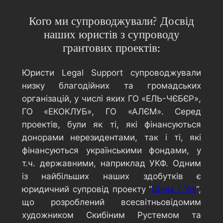
Кого ми супроводжували? Досвід
наших юристів з супроводу
грантових проектів:
Юристи Legal Support супроводжували
низку благодійних та громадських
організацій, у числі яких ГО «ЕЛЬ-ЧЄБЄР»,
ГО «ЕКОКЛУБ», ГО «АЛЄМ». Серед
проектів, були як ті, які фінансуються
донорами нерезидентами, так і ті, які
фінансуються українськими фондами, у
т.ч. державними, наприклад УКФ. Одним
із найбільших наших здобутків є
юридичний супровід проекту “
Шлях / Yol
“,
що розроблений всесвітньовідомим
художником Скибіним Рустемом та