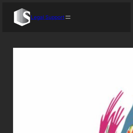
Перейти
до
Legal Support
вмісту