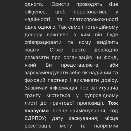
одного. Юристи проводять due
diligence, щоб переконатись у
надійності та платоспроможності
одне одного. Так само і потенційному
донору важливо з ким він буде
співпрацювати та кому виділить
кошти. Отже варто докладно
розказати про організацію чи фонд,
який Ви представляєте, аби
зарекомендувати себе як надійний та
фаховий партнер і викликати довіру.
Зазвичай інформація про запитувача
гранту міститься у супровідному
листі до грантової пропозиції.
Тож
вказуємо
: повне найменування; код
ЄДРПОУ; дату заснування; місце
реєстрації; мету та напрямки