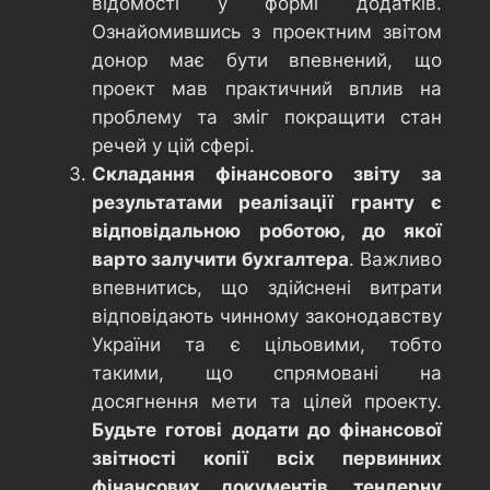
відомості у формі додатків.
Ознайомившись з проектним звітом
донор має бути впевнений, що
проект мав практичний вплив на
проблему та зміг покращити стан
речей у цій сфері.
Складання фінансового звіту за
результатами реалізації гранту є
відповідальною роботою, до якої
варто залучити бухгалтера
. Важливо
впевнитись, що здійснені витрати
відповідають чинному законодавству
України та є цільовими, тобто
такими, що спрямовані на
досягнення мети та цілей проекту.
Будьте готові додати до фінансової
звітності копії всіх первинних
фінансових документів, тендерну