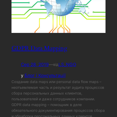
GDPR Data Mapping
Сер 28, 2019
—
LS_NGO
від
у
Блог і Консультації
Создание data maps или personal data flow maps –
неотъемлемая часть и результат аудита процессов
сбора персональных данных клиентов,
пользователей и даже сотрудников компании.
GDPR data mapping – помощник в деле
обязательного документирования процессов сбора
и обработки персональных данных клиентов.