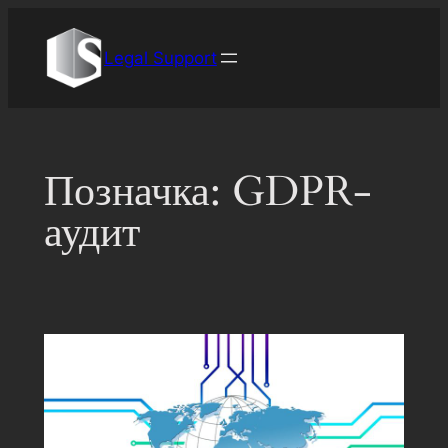
Перейти
до
Legal Support
вмісту
Позначка:
GDPR-
аудит