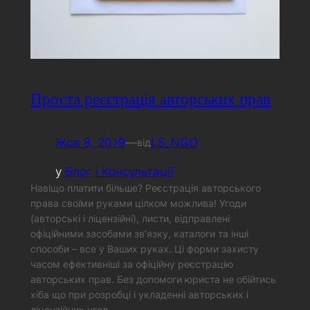
Проста реєстрація авторських прав
Жов 8, 2019
—
LS_NGO
від
у
Блог і Консультації
Навіщо платити більше? Реєстрація авторського
права своїми руками цілком можлива! Угоди
(авторські і ліцензійні), листи, відправлені
офіційними засобами зв’язку, каталоги та інші
способи – все у Ваших руках. Ці форми захисту
часом ефективніші за офіційну реєстрацію
авторських прав. Без допомоги юриста не обійтись
хіба що при розробці і укладенні авторських і
ліцензійних угод.