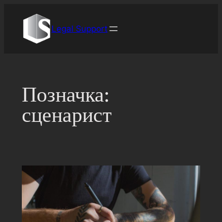
Перейти
до
Legal Support
вмісту
Позначка:
сценарист