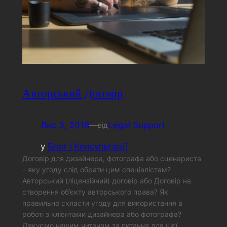
Авторський Договір
Лис 3, 2018
—
Legal Support
від
у
Блог і Консультації
Договір для дизайнера, фотографа або сценариста
– яку угоду слід обрати цим спеціалістам?
Авторський (ліцензійний) договір або Договір на
створення об’єкту авторського права? Як
правильно скласти угоду для використання в
роботі з клієнтами дизайнера або фотографа?
Дякуємо нашим читачам за питання для цієї