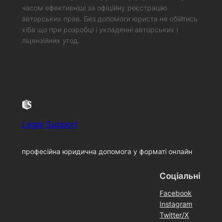
часом ефективніші за офіційну реєстрацію
авторських прав. Без допомоги юриста не обійтись
хіба що при розробці і укладенні авторських і
ліцензійних угод.
Legal Support
професійна юридична допомога у форматі онлайн
Соціальні
Facebook
Instagram
Twitter/X