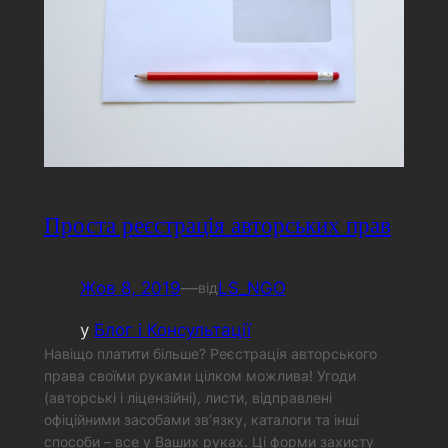
Проста реєстрація авторських прав
Жов 8, 2019
—
LS_NGO
від
у
Блог і Консультації
Навіщо платити більше? Реєстрація авторського
права своїми руками цілком можлива! Угоди
(авторські і ліцензійні), листи, відправлені
офіційними засобами зв’язку, каталоги та інші
способи – все у Ваших руках. Ці форми захисту