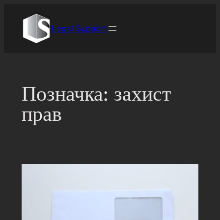
Перейти
до
Legal Support
вмісту
Позначка:
захист
прав