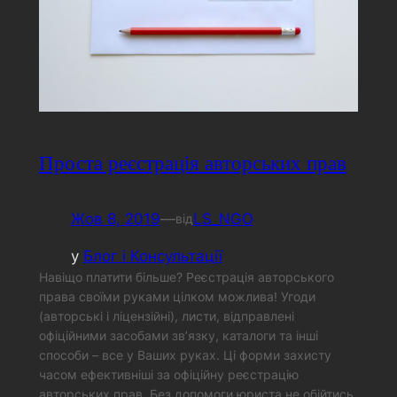
Проста реєстрація авторських прав
Жов 8, 2019
—
LS_NGO
від
у
Блог і Консультації
Навіщо платити більше? Реєстрація авторського
права своїми руками цілком можлива! Угоди
(авторські і ліцензійні), листи, відправлені
офіційними засобами зв’язку, каталоги та інші
способи – все у Ваших руках. Ці форми захисту
часом ефективніші за офіційну реєстрацію
авторських прав. Без допомоги юриста не обійтись