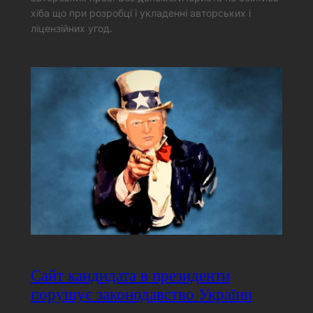
хіба що при розробці і укладенні авторських і
ліцензійних угод.
Сайт кандидата в президенти
порушує законодавство України