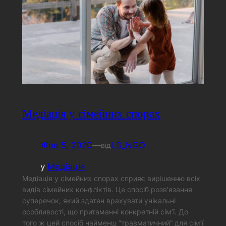
Медіація у сімейних спорах
Жов 5, 2020
—
LS_NGO
від
у
Медіація
Медіація у сімейних спорах сприяє вирішенню всіх
видів сімейних конфліктів. Це спосіб розв’язання
суперечок, який здатен врахувати унікальні
особливості, що притаманні конкретній сім’ї. До
того ж цей спосіб найменш “травматичний” для сім’ї