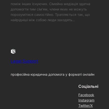
поміж інших існуючих. Сімейна медіація здатна
допомогти тим сім’ям, члени яких не можуть
порозумітися самостійно. Трапляється так, що
найрідніші між собою люди заходять…
Legal Support
професійна юридична допомога у форматі онлайн
Соціальні
Facebook
Instagram
Twitter/X