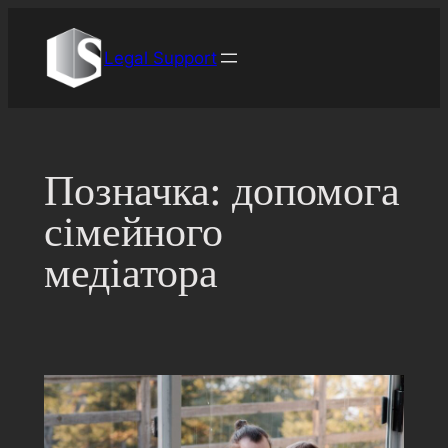
Перейти
до
Legal Support
вмісту
Позначка:
допомога
сімейного
медіатора